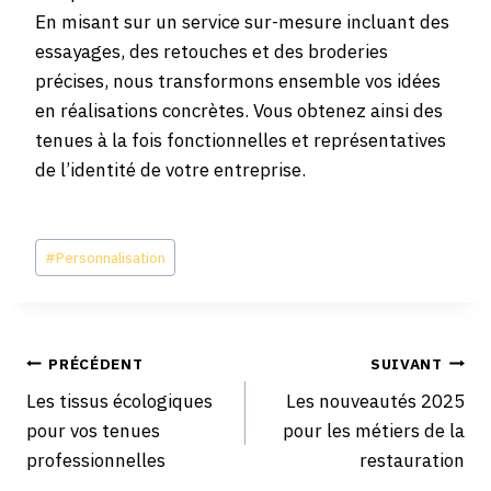
En misant sur un service sur-mesure incluant des
essayages, des retouches et des broderies
précises, nous transformons ensemble vos idées
en réalisations concrètes. Vous obtenez ainsi des
tenues à la fois fonctionnelles et représentatives
de l’identité de votre entreprise.
Étiquettes
#
Personnalisation
de
la
publication :
Navigation
PRÉCÉDENT
SUIVANT
Les tissus écologiques
Les nouveautés 2025
de
pour vos tenues
pour les métiers de la
professionnelles
restauration
l’article