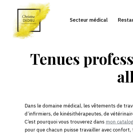
Aller
au
contenu
Secteur médical
Resta
Tenues profess
al
Dans le domaine médical, les vêtements de trava
d’infirmiers, de kinésithérapeutes, de vétérinai
C’est pourquoi vous trouverez dans
mon catalo
pour que chacun puisse travailler avec confort, 